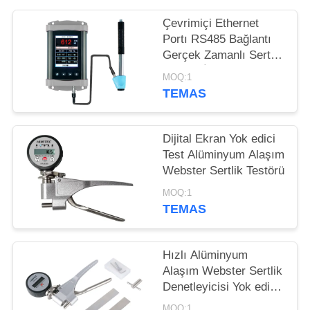
POLICY
Çevrimiçi Ethernet
Portı RS485 Bağlantı
Gerçek Zamanlı Sertlik
Testleri İçin Taşınabilir
MOQ:1
Leeb Sertlik Testi
TEMAS
Dijital Ekran Yok edici
Test Alüminyum Alaşım
Webster Sertlik Testörü
MOQ:1
TEMAS
Hızlı Alüminyum
Alaşım Webster Sertlik
Denetleyicisi Yok edici
Test
MOQ:1