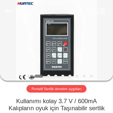
2026
HUATEC
GROUP
CORPORATION.
All
Rights
Reserved.
EV
ÜRÜN:%
S
HAKKIMIZDA
FABRIKA
TURU
Portatif Sertlik denetim aygıtları
Kullanımı kolay 3.7 V / 600mA
KALITE
Kalıpların oyuk için Taşınabilir sertlik