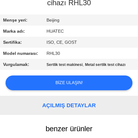
KONTROL
cihazı RHL30
BIZIMLE
Menşe yeri:
Beijing
ILETIŞIME
Marka adı:
HUATEC
GEÇIN
Sertifika:
ISO, CE, GOST
Model numarası:
RHL30
BIR
Vurgulamak:
,
Sertlik test makinesi
Metal sertlik test cihazı
TEKLIF
ISTEĞI
BIZE ULAŞIN!
SITE
AÇILMIŞ DETAYLAR
HARITASI
benzer ürünler
PRIVACY