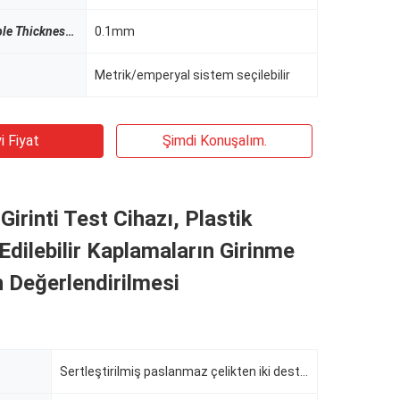
le Thickness
Numune Kalınlığı
0.1mm
Metrik/emperyal sistem seçilebilir
i Fiyat
Şimdi Konuşalım.
Girinti Test Cihazı, Plastik
dilebilir Kaplamaların Girinme
n Değerlendirilmesi
Sertleştirilmiş paslanmaz çelikten iki destek pimi