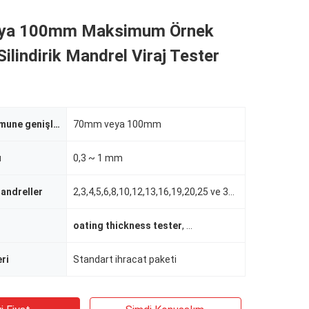
ya 100mm Maksimum Örnek
Silindirik Mandrel Viraj Tester
Maksimum numune genişliği
70mm veya 100mm
ı
0,3 ~ 1 mm
mandreller
2,3,4,5,6,8,10,12,13,16,19,20,25 ve 32 mm
oating thickness tester
,
Dijital kalınlık ölçer
eri
Standart ihracat paketi