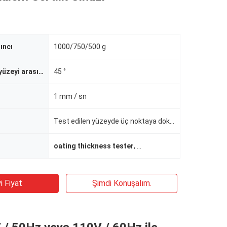
ıncı
1000/750/500 g
Kalem ve film yüzeyi arasındaki açı
45 °
1 mm / sn
Test edilen yüzeyde üç noktaya dokunulur (rulo, kalem ucu)
oating thickness tester
,
kaplama kalınlık ölçer
i Fiyat
Şimdi Konuşalım.