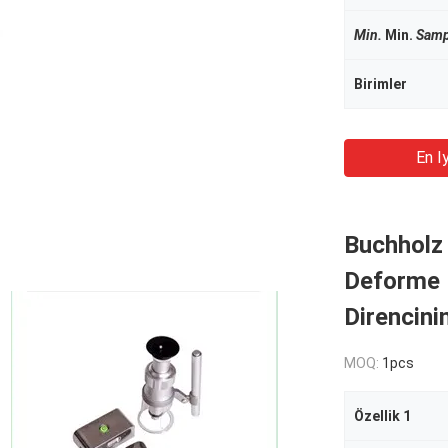
Min.
Min.
Samp
Birimler
En Iy
Buchholz 
Deforme E
Direncini
MOQ:
1pcs
Özellik 1