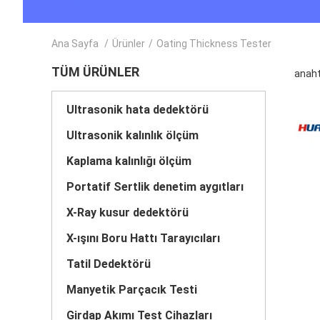
Ana Sayfa
/
Ürünler
/
Oating Thickness Tester
TÜM ÜRÜNLER
anaht
Ultrasonik hata dedektörü
Ultrasonik kalınlık ölçüm
Kaplama kalınlığı ölçüm
Portatif Sertlik denetim aygıtları
X-Ray kusur dedektörü
X-ışını Boru Hattı Tarayıcıları
Tatil Dedektörü
Manyetik Parçacık Testi
Girdap Akımı Test Cihazları