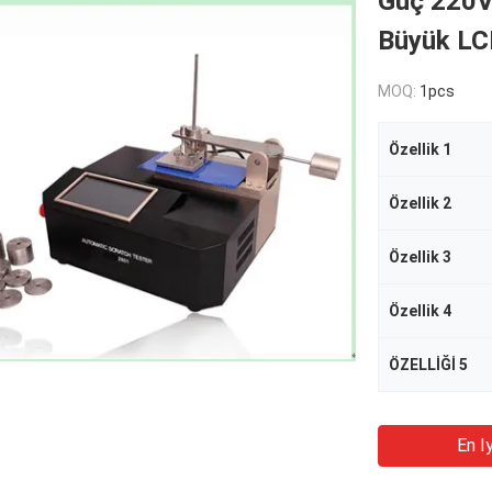
Güç 220V 
Büyük LCD
MOQ:
1pcs
Özellik 1
Özellik 2
Özellik 3
Özellik 4
ÖZELLİĞİ 5
En Iy