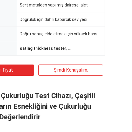
Sert metalden yapılmış dairesel alet
Doğruluk için dahili kabarcık seviyesi
Doğru sonuç elde etmek için yüksek hassasiyetli mikroskop
oating thickness tester
,
Dijital kalınlık ölçer
i Fiyat
Şimdi Konuşalım.
Çukurluğu Test Cihazı, Çeşitli
rın Esnekliğini ve Çukurluğu
 Değerlendirir