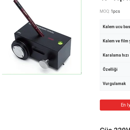
MOQ:
1pcs
Kalem ucu bas
Karalama hızı
Özelliği
Vurgulamak
En Iy