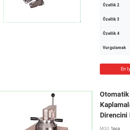
Özellik 2
Özellik 3
Özellik 4
Vurgulamak
En Iy
Otomatik 
Kaplamala
Direncini
MOQ:
1pcs