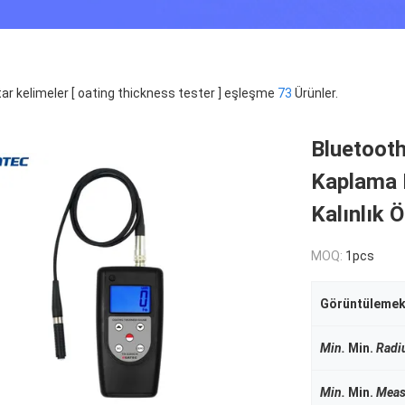
ar kelimeler [ oating thickness tester ] eşleşme
73
Ürünler.
Bluetooth
Kaplama K
Kalınlık Ö
MOQ:
1pcs
Görüntüleme
Min.
Min.
Radi
Min.
Min.
Meas