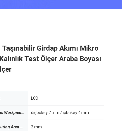
 Taşınabilir Girdap Akımı Mikro
alınlık Test Ölçer Araba Boyası
lçer
k
LCD
us Workpiece
Yarıçap İş Parçası
dışbükey 2 mm / içbükey 4 mm
uring Area
Ölçüm Alanı
2 mm