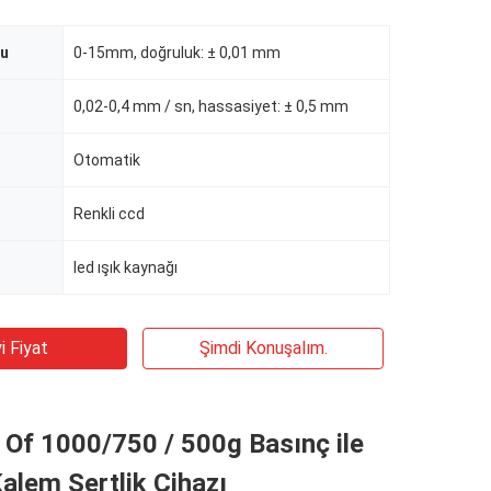
ğu
0-15mm, doğruluk: ± 0,01 mm
0,02-0,4 mm / sn, hassasiyet: ± 0,5 mm
Otomatik
Renkli ccd
led ışık kaynağı
i Fiyat
Şimdi Konuşalım.
Of 1000/750 / 500g Basınç ile
Kalem Sertlik Cihazı