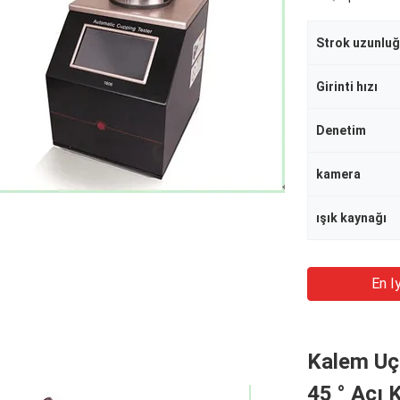
Strok uzunlu
Girinti hızı
Denetim
kamera
ışık kaynağı
En Iy
Kalem Uç 
45 ° Açı 