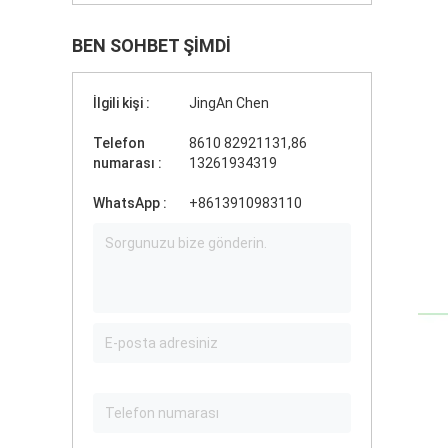
BEN SOHBET ŞIMDI
İlgili kişi :
JingAn Chen
Telefon
8610 82921131,86
numarası :
13261934319
WhatsApp :
+8613910983110