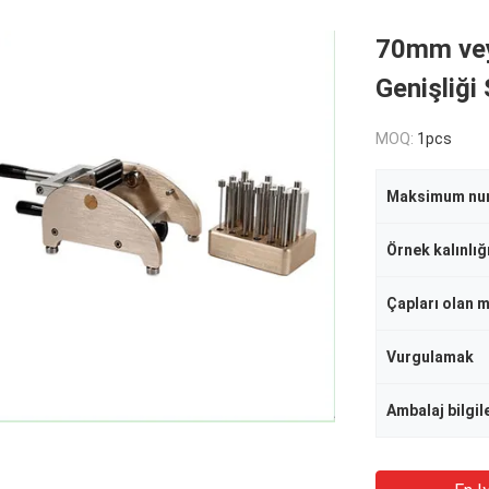
70mm ve
Genişliği 
MOQ:
1pcs
Örnek kalınlığ
Çapları olan 
Vurgulamak
Ambalaj bilgil