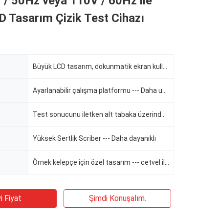
/ 50Hz veya 110V / 60Hz ile
 Tasarım Çizik Test Cihazı
Büyük LCD tasarım, dokunmatik ekran kullanımı
Ayarlanabilir çalışma platformu --- Daha uygun
Test sonucunu iletken alt tabaka üzerinde görüntüleyin
Yüksek Sertlik Scriber --- Daha dayanıklı
Örnek kelepçe için özel tasarım --- cetvel ile donatılmış
i Fiyat
Şimdi Konuşalım.