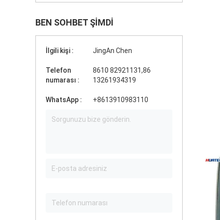
BEN SOHBET ŞIMDI
İlgili kişi :
JingAn Chen
Telefon
8610 82921131,86
numarası :
13261934319
WhatsApp :
+8613910983110