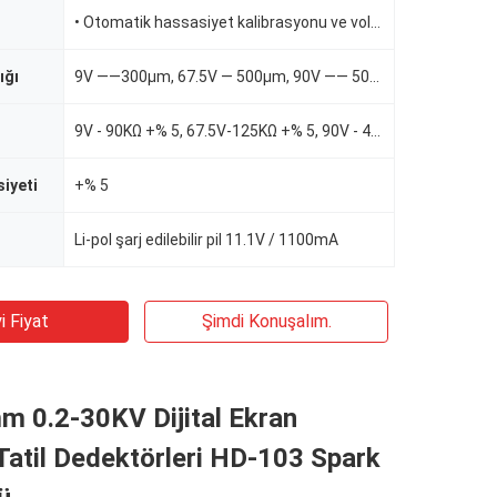
• Otomatik hassasiyet kalibrasyonu ve voltaj kontrolleri
ığı
9V ——300µm, 67.5V — 500µm, 90V —— 500µm
9V - 90KΩ +% 5, 67.5V-125KΩ +% 5, 90V - 400KΩ +% 5
siyeti
+% 5
Li-pol şarj edilebilir pil 11.1V / 1100mA
i Fiyat
Şimdi Konuşalım.
m 0.2-30KV Dijital Ekran
Tatil Dedektörleri HD-103 Spark