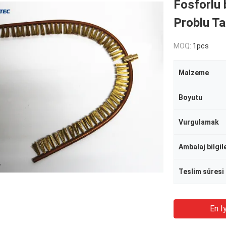
Fosforlu 
Problu Ta
MOQ:
1pcs
Malzeme
Boyutu
Vurgulamak
Ambalaj bilgil
Teslim süresi
En Iy