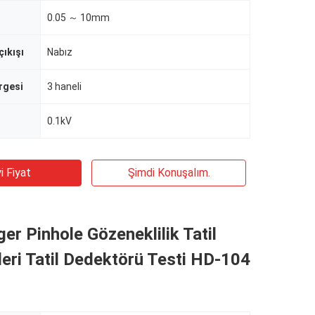
0.05 ～ 10mm
çıkışı
Nabız
rgesi
3 haneli
0.1kV
i Fiyat
Şimdi Konuşalım.
ger Pinhole Gözeneklilik Tatil
eri Tatil Dedektörü Testi HD-104