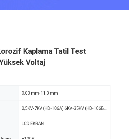
orozif Kaplama Tatil Test
 Yüksek Voltaj
0,03 mm-11,3 mm
0,5KV-7KV (HD-106A) 6KV-35KV (HD-106B) 0,5-36KV (HD-106C)
k
LCD EKRAN
nleme
±100V