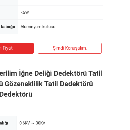
<5W
r kabuğu
Alüminyum kutusu
i Fiyat
Şimdi Konuşalım.
rilim İğne Deliği Dedektörü Tatil
 Gözeneklilik Tatil Dedektörü
Dedektörü
alığı
0.6KV ～ 30KV