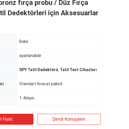
bronz fırça probu / Düz Fırça
til Dedektörleri için Aksesuarlar
Bakır
ayarlanabilir
SPY Tatil Dedektörü
,
Tatil Test Cihazları
eri
Standart ihracat paketi
1-4days
i Fiyat
Şimdi Konuşalım.