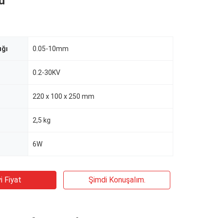
ü
ığı
0.05-10mm
0.2-30KV
220 x 100 x 250 mm
2,5 kg
6W
i Fiyat
Şimdi Konuşalım.