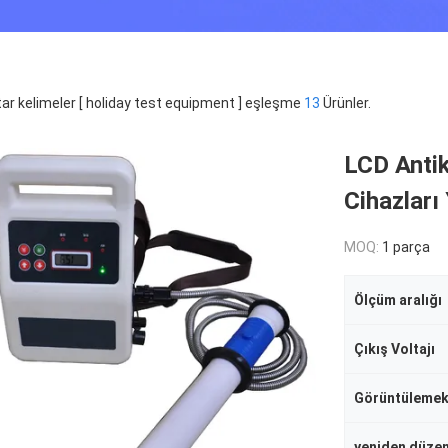
ar kelimeler [ holiday test equipment ] eşleşme
13
Ürünler.
LCD Antik
Cihazları
MOQ:
1 parça
Ölçüm aralığı
Çıkış Voltajı
Görüntüleme
yeniden düze