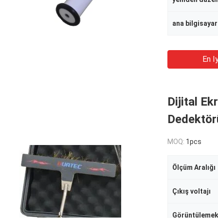
ana bilgisaya
En Iy
Dijital Ek
Dedektörü
MOQ:
1pcs
Ölçüm Aralığı
Çıkış voltajı
Görüntüleme