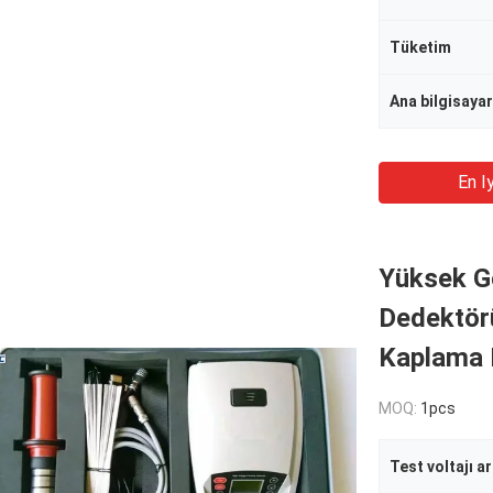
Tüketim
Ana bilgisaya
En Iy
Yüksek Ge
Dedektörü
Kaplama 
MOQ:
1pcs
Test voltajı ar