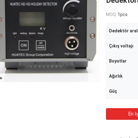
Dedektör
MOQ:
1pcs
Dedektör aral
Çıkış voltajı
Boyutlar
Ağırlık
Güç
En Iy