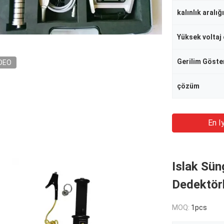
kalınlık aralığı
Yüksek voltaj 
Gerilim Göste
DEO
çözüm
En Iy
Islak Sün
Dedektörl
MOQ:
1pcs