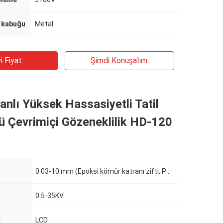
r kabuğu
Metal
i Fiyat
Şimdi Konuşalım.
ranlı Yüksek Hassasiyetli Tatil
 Çevrimiçi Gözeneklilik HD-120
0.03-10.mm (Epoksi kömür katranı zifti, Petrol asfalt ortamı)
0.5-35KV
k
LCD