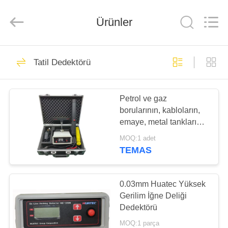
2026
HUATEC
GROUP
CORPORATION.
Ürünler
All
Rights
Reserved.
EV
64
Tatil Dedektörü
Ultrasonik hata
ÜRÜN:%
dedektörü
Petrol ve gaz
S
borularının, kabloların,
emaye, metal tanklarının
HAKKIMIZDA
koruyucu kaplamalarının
MOQ:1 adet
kusurlarını test etmek
TEMAS
için iğne deliği
64
FABRIKA
dedektörü
Ultrasonik kalınlık
TURU
0.03mm Huatec Yüksek
Gerilim İğne Deliği
ölçüm
Dedektörü
KALITE
MOQ:1 parça