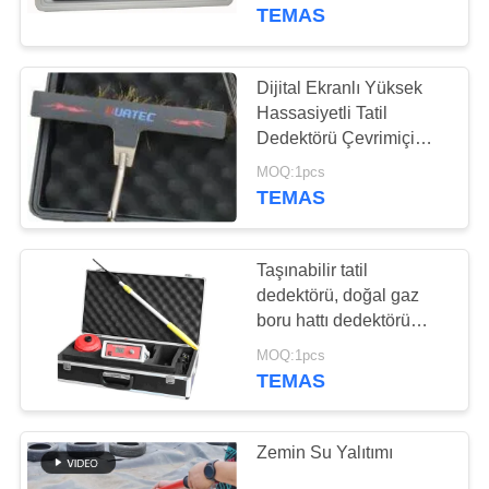
KONTROL
TEMAS
BIZIMLE
Dijital Ekranlı Yüksek
108
ILETIŞIME
Hassasiyetli Tatil
Kaplama kalınlığı
Dedektörü Çevrimiçi
GEÇIN
Gözeneklilik HD-120
ölçüm
MOQ:1pcs
TEMAS
BIR
TEKLIF
Taşınabilir tatil
ISTEĞI
dedektörü, doğal gaz
boru hattı dedektörü
60
HD172
SITE
MOQ:1pcs
Portatif Sertlik
TEMAS
HARITASI
denetim aygıtları
Zemin Su Yalıtımı
PRIVACY