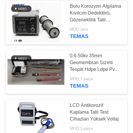
Boru Korozyon Algılama
Kıvılcım Dedektörü,
22
Gözeneklilik Tatil
Dedektörü elcometer
MOQ:1pcs
Tatil Dedektörü
tatil dedektörü
TEMAS
0.6-50kv 35mm
Geomembran Sızıntı
Tespiti Hdpe Ldpe Pvc
Polipropilen Asfalt
70
MOQ:1 parça
TEMAS
Manyetik Parçacık
Testi
LCD Antikorozif
Kaplama Tatil Test
Cihazları Yüksek Voltaj
MOQ:1 parça