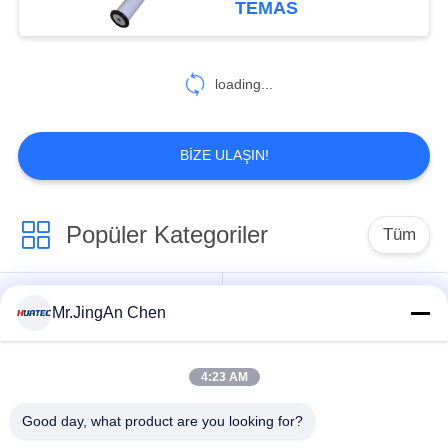
TEMAS
38
Girdap Akımı Test
loading...
Cihazları
BIZE ULAŞIN!
Popüler Kategoriler
Tüm
19
Penetrant Testi
Ultrasonik hata
Ultrasonik kalınlık
Mr.JingAn Chen
dedektörü
ölçüm
4:23 AM
Kaplama kalınlığı
Portatif Sertlik
ölçüm
denetim aygıtları
Good day, what product are you looking for?