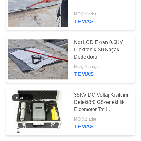
POLICY
MOQ:1 adet
TEMAS
132
X-Ray kusur
Ndt LCD Ekran 0.6KV
dedektörü
Elektronik Su Kaçak
Dedektörü
MOQ:1 parça
TEMAS
35
35KV DC Voltaj Kıvılcım
X-ışını Boru Hattı
Detektörü Gözeneklilik
Elcometer Tatil
Tarayıcıları
Detektörü
MOQ:1 adet
TEMAS