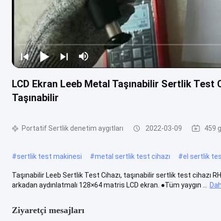
LCD Ekran Leeb Metal Taşınabilir Sertlik Test 
Taşınabilir
Portatif Sertlik denetim aygıtları
2022-03-09
459 g
#
sertlik test makinesi
#
metal sertlik test cihazı
#
el sertlik te
Taşınabilir Leeb Sertlik Test Cihazı, taşınabilir sertlik test cihaz
arkadan aydınlatmalı 128×64 matris LCD ekran. ●Tüm yaygın ...
Dah
Ziyaretçi mesajları