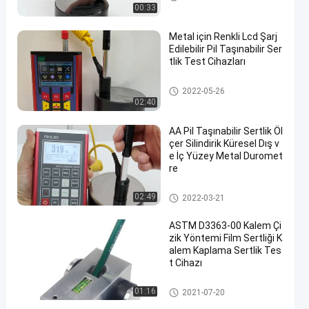
rı
00:33
Metal için Renkli Lcd Şarj
Edilebilir Pil Taşınabilir Ser
tlik Test Cihazları
Portatif Sertlik denetim aygıtla
2022-05-26
rı
02:40
AA Pil Taşınabilir Sertlik Öl
çer Silindirik Küresel Dış v
e İç Yüzey Metal Duromet
re
Portatif Sertlik denetim aygıtla
02:49
2022-03-21
rı
ASTM D3363-00 Kalem Çi
zik Yöntemi Film Sertliği K
alem Kaplama Sertlik Tes
t Cihazı
Portatif Sertlik denetim aygıtla
01:16
2021-07-20
rı