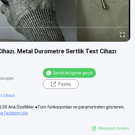
Cihazı. Metal Durometre Sertlik Test Cihazı
Şimdi iletişime geçin
örüşler
Paylaş
st cihazı
ı RHL50 Ana Özellikler ●Tüm fonksiyonları ve parametreleri gösteren,
a fazlasını izle
Mesajınızı bırakın.