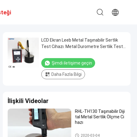
steği
LCD Ekran Leeb Metal Taşınabilir Sertlik
Test Cihazı. Metal Durometre Sertlik Test
Cihazı Taşınabilir
Şimdi iletişime geçin
Daha Fazla Bilgi
İlişkili Videolar
RHL-TH130 Taşınabilir Diji
tal Metal Sertlik Ölçme Ci
hazı
Portatif Sertlik denetim aygıtla
2020-03-04