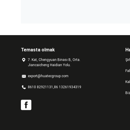
Temasta olmak
H
7. Kat, Chengyuan Binası B, Orta.
Şir
Jiancaicheng Haidian Yolu.
Fab
export@huatecgroup.com
Kal
8610 82921131,86 13261934319
Bi