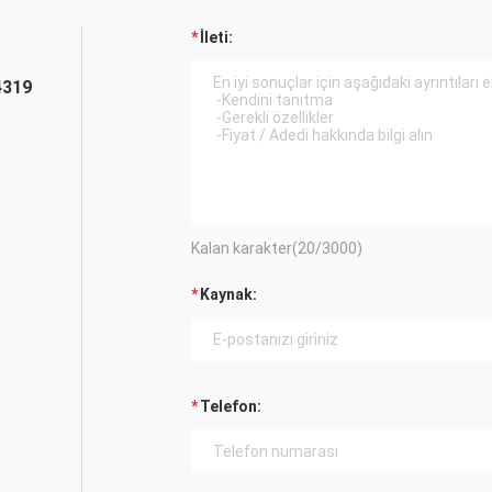
İleti:
4319
Kalan karakter(
20
/3000)
Kaynak:
Telefon: