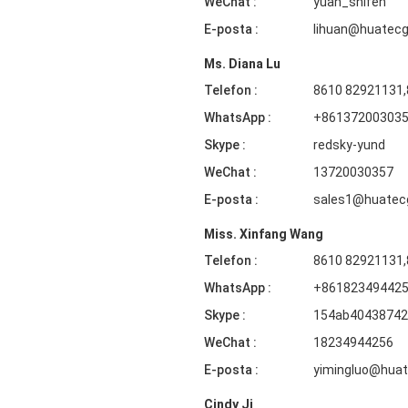
WeChat :
yuan_shifen
E-posta :
lihuan@huatec
Ms. Diana Lu
Telefon :
8610 82921131
WhatsApp :
+86137200303
Skype :
redsky-yund
WeChat :
13720030357
E-posta :
sales1@huatec
Miss. Xinfang Wang
Telefon :
8610 82921131
WhatsApp :
+86182349442
Skype :
154ab40438742
WeChat :
18234944256
E-posta :
yimingluo@hua
Cindy Ji