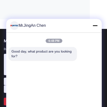
Mr.JingAn Chen
Mail Gönder
6:48 PM
İhtiyaçlarınızı bize bildirin. En iyi ürünleri sizinle bağlayacağız.
Good day, what product are you looking 
for?
Gönder >>