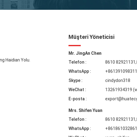
Müşteri Yöneticisi
Mr. JingAn Chen
ng Haidian Yolu.
Telefon :
8610 82921131
WhatsApp :
+86139109831
Skype :
cindydon318
WeChat :
13261934319 (
E-posta :
export@huatec
Mrs. Shifen Yuan
Telefon :
8610 82921131
WhatsApp :
+86186103286