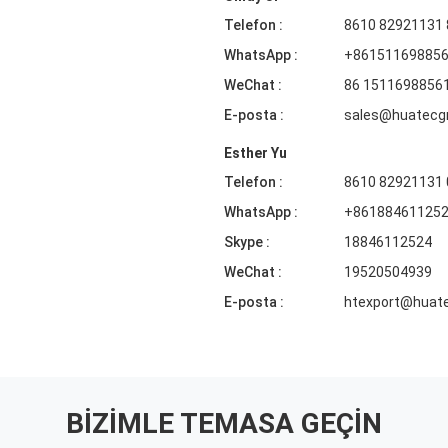
Telefon :
8610 82921131
WhatsApp :
+86151169885
WeChat :
86 1511698856
E-posta :
sales@huatecg
Esther Yu
Telefon :
8610 82921131
WhatsApp :
+86188461125
Skype :
18846112524
WeChat :
19520504939
E-posta :
htexport@huat
BIZIMLE TEMASA GEÇIN