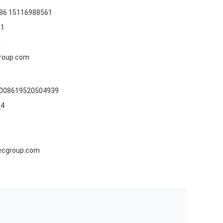
 86 15116988561
61
1
roup.com
 008619520504939
24
ecgroup.com