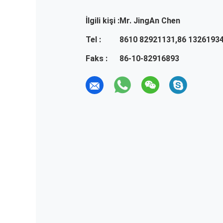
İlgili kişi :
Mr. JingAn Chen
Tel :
8610 82921131,86 1326193
Faks :
86-10-82916893