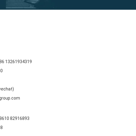
,86 13261934319
10
wechat)
group.com
,8610 82916893
18