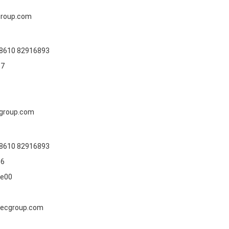
group.com
,8610 82916893
57
group.com
,8610 82916893
56
e00
tecgroup.com