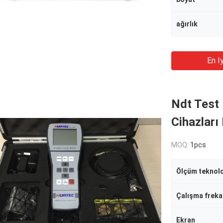
ağırlık
En Iy
Ndt Test 
Cihazları 
MOQ:
1pcs
Ölçüm teknolo
Çalışma freka
Ekran