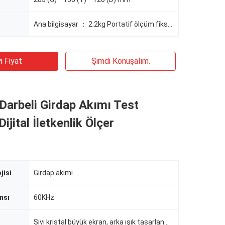
Ana bilgisayar ： 2.2kg Portatif ölçüm fikstürü ： 1kg
i Fiyat
Şimdi Konuşalım.
Darbeli Girdap Akımı Test
Dijital İletkenlik Ölçer
jisi
Girdap akımı
nsı
60KHz
Sıvı kristal büyük ekran, arka ışık tasarlanmış