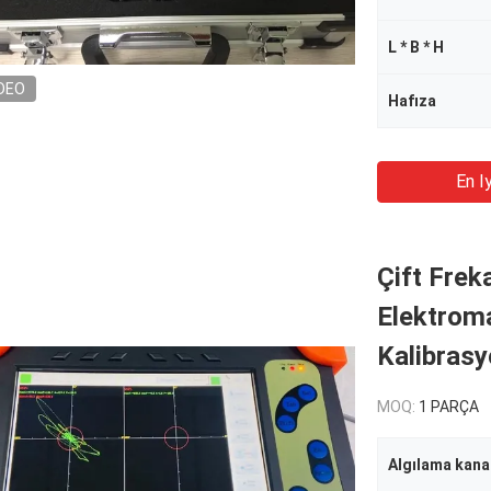
L * B * H
DEO
Hafıza
En Iy
Çift Frek
Elektroma
Kalibras
MOQ:
1 PARÇA
Algılama kana