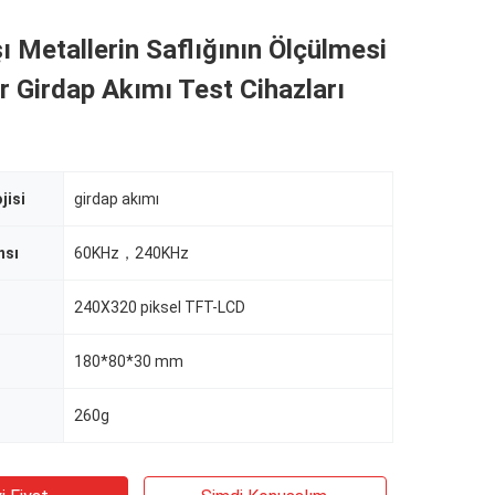
ı Metallerin Saflığının Ölçülmesi
ir Girdap Akımı Test Cihazları
jisi
girdap akımı
nsı
60KHz，240KHz
240X320 piksel TFT-LCD
180*80*30 mm
260g