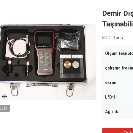
Demir Dış
Taşınabil
MOQ:
1pcs
Ölçüm teknolo
çalışma freka
ekran
L*B*H
DEO
Ağırlık