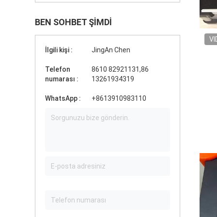
BEN SOHBET ŞIMDI
VI
İlgili kişi :
JingAn Chen
Telefon
8610 82921131,86
numarası :
13261934319
WhatsApp :
+8613910983110