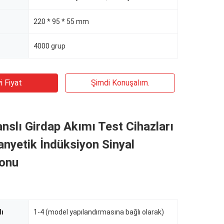
220 * 95 * 55 mm
4000 grup
i Fiyat
Şimdi Konuşalım.
anslı Girdap Akımı Test Cihazları
nyetik İndüksiyon Sinyal
yonu
lı
1-4 (model yapılandırmasına bağlı olarak)