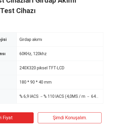
t Cihazları Girdap Akımı
 Test Cihazı
jisi
Girdap akımı
nsı
60KHz, 120khz
240X320 piksel TFT-LCD
180 * 90 * 40 mm
% 6,9 IACS －% 110 IACS (4,0MS / m － 64MS / m)
i Fiyat
Şimdi Konuşalım.