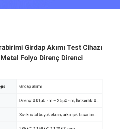
abirimi Girdap Akımı Test Cihazı
etal Folyo Direnç Direnci
jisi
Girdap akımı
Direnç: 0.01µΩ • m ~ 2.5µΩ • m, İletkenlik: 0.4MS / m ~ 100MS / m% 0.69 IACS ~% 172 IACS, Direnç: 0.
Sıvı kristal büyük ekran, arka ışık tasarlanmış
285 (G) * 158 (Y) * 120 (D) mm