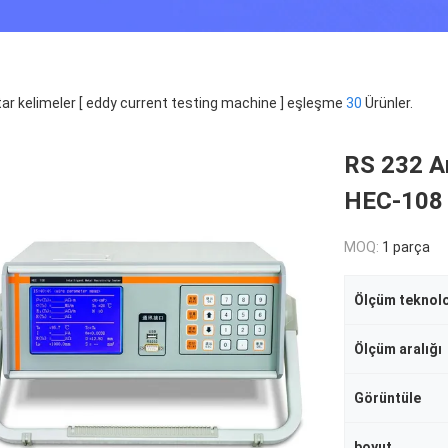
ar kelimeler [ eddy current testing machine ] eşleşme
30
Ürünler.
RS 232 Ar
HEC-108 M
MOQ:
1 parça
Ölçüm teknolo
Ölçüm aralığı
Görüntüle
boyut