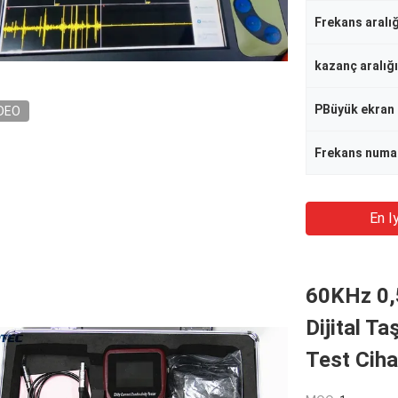
Frekans aralığ
kazanç aralığı
PBüyük ekran
DEO
Frekans numa
En Iy
60KHz 0,
Dijital Ta
Test Ciha