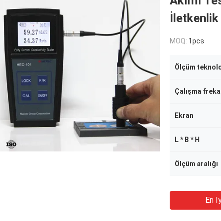
Akımı Tes
İletkenlik
MOQ:
1pcs
Ölçüm teknolo
Çalışma freka
Ekran
L * B * H
Ölçüm aralığı
En Iy