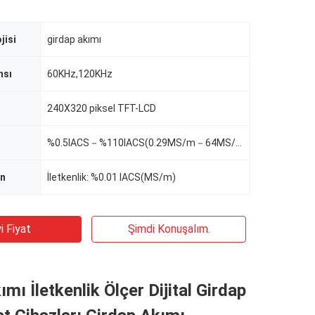
jisi
girdap akımı
nsı
60KHz,120KHz
240X320 piksel TFT-LCD
%0.5IACS－%110IACS(0.29MS/m－64MS/m)
an
İletkenlik: %0.01 IACS(MS/m)
i Fiyat
Şimdi Konuşalım.
mı İletkenlik Ölçer Dijital Girdap