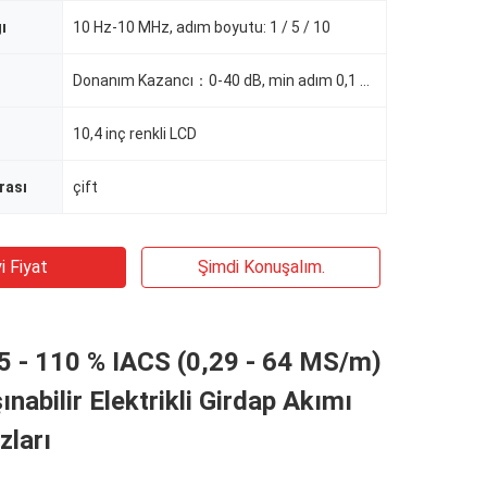
ı
10 Hz-10 MHz, adım boyutu: 1 / 5 / 10
Donanım Kazancı：0-40 dB, min adım 0,1 dB, yazılım Kazancı：0-99 dB, min adım 0,1 dB
10,4 inç renkli LCD
rası
çift
i Fiyat
Şimdi Konuşalım.
5 - 110 % IACS (0,29 - 64 MS/m)
şınabilir Elektrikli Girdap Akımı
zları