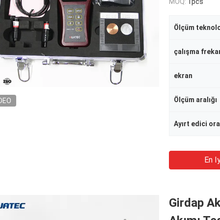
MOQ:
1pcs
Ölçüm teknolo
çalışma freka
ekran
Ölçüm aralığı
DEO
Ayırt edici or
En Iy
Girdap Akı