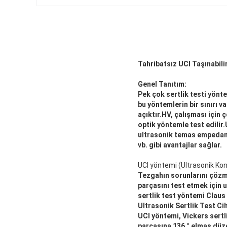
Tahribatsız UCI Taşınabilir
Genel Tanıtım:
Pek çok sertlik testi yönt
bu yöntemlerin bir sınırı v
açıktır.HV, çalışması için
optik yöntemle test edilir
ultrasonik temas empedansı 
vb. gibi avantajlar sağlar.
UCI yöntemi (Ultrasonik K
Tezgahın sorunlarını çözmek
parçasını test etmek için 
sertlik test yöntemi Claus 
Ultrasonik Sertlik Test Cih
UCI yöntemi, Vickers sertlik
parçasına 136 ° elmas düzen