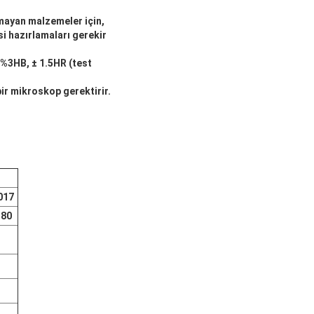
lmayan malzemeler için,
si hazırlamaları gerekir
%3HB, ± 1.5HR (test
bir mikroskop gerektirir.
017
180