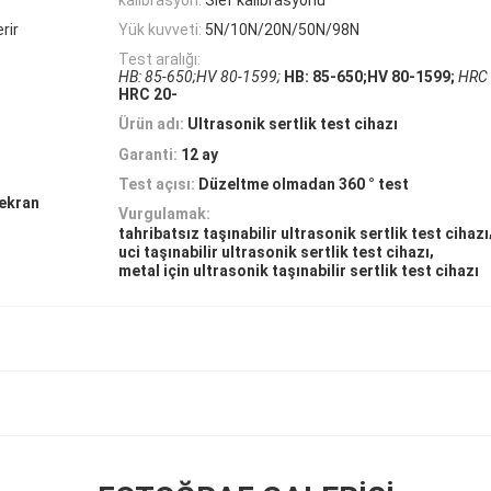
rir
Yük kuvveti:
5N/10N/20N/50N/98N
Test aralığı:
HB: 85-650;HV 80-1599;
HB: 85-650;HV 80-1599;
HRC 
HRC 20-
Ürün adı:
Ultrasonik sertlik test cihazı
Garanti:
12 ay
Test açısı:
Düzeltme olmadan 360 ° test
 ekran
Vurgulamak:
tahribatsız taşınabilir ultrasonik sertlik test cihazı
,
uci taşınabilir ultrasonik sertlik test cihazı
metal için ultrasonik taşınabilir sertlik test cihazı