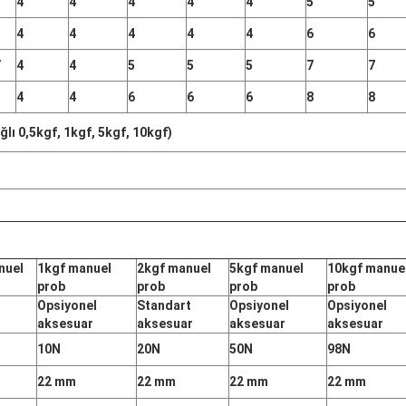
4
4
4
4
4
5
5
4
4
4
4
4
6
6
V
4
4
5
5
5
7
7
4
4
6
6
6
8
8
ğlı 0,5kgf, 1kgf, 5kgf, 10kgf)
nuel
1kgf manuel
2kgf manuel
5kgf manuel
10kgf manue
prob
prob
prob
prob
Opsiyonel
Standart
Opsiyonel
Opsiyonel
aksesuar
aksesuar
aksesuar
aksesuar
10N
20N
50N
98N
22 mm
22 mm
22 mm
22 mm