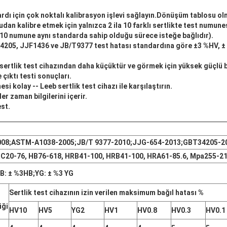
ardı için çok noktalı kalibrasyon işlevi sağlayın.Dönüşüm tablosu o
rudan kalibre etmek için yalnızca 2 ila 10 farklı sertlikte test numune
la 10 numune aynı standarda sahip olduğu sürece isteğe bağlıdır).
4205, JJF1436 ve JB/T9377 test hatası standardına göre ±3 %HV, ± 
b sertlik test cihazından daha küçüktür ve görmek için yüksek güçlü 
 çıktı testi sonuçları.
si kolay -- Leeb sertlik test cihazı ile karşılaştırın.
er zaman bilgilerini içerir.
st.
008;ASTM-A1038-2005;JB/T 9377-2010;JJG-654-2013;GBT34205-2
C20-76, HB76-618, HRB41-100, HRB41-100, HRA61-85.6, Mpa255-2
B: ± %3HB;YG: ± %3 YG
Sertlik test cihazının izin verilen maksimum bağıl hatası %
iği
HV10
HV5
YG2
HV1
HV0.8
HV0.3
HV0.1