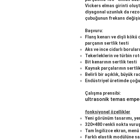
Vickers elmas girinti oluşt
diyagonal uzunluk da rezon
çubuğunun frekans değişimi
Başvuru:
Flanş kenarı ve dişli kökü d
parçanın sertlik testi
Aks ve ince cidarlı boruları
Tekerleklerin ve türbin roto
Bit kenarının sertlik testi
Kaynak parçalarının sertlik
Belirli bir açıklık, büyük 
Endüstriyel üretimde çoğu d
Çalışma prensibi:
ultrasonik temas empe
fonksiyonel özellikler
Yeni görünüm tasarımı, yeni
320×480 renkli nokta vuruşl
Tam İngilizce ekran, menü t
Farklı elastik modülüne sa