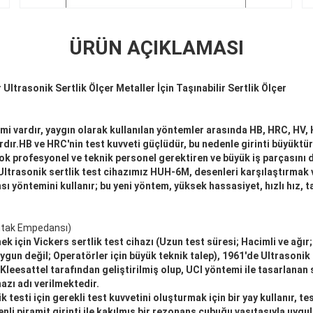
ÜRÜN AÇIKLAMASI
 Ultrasonik Sertlik Ölçer Metaller İçin Taşınabilir Sertlik Ölçer
emi vardır, yaygın olarak kullanılan yöntemler arasında HB, HRC, HV,
ardır.HB ve HRC'nin test kuvveti güçlüdür, bu nedenle girinti büyüktü
 çok profesyonel ve teknik personel gerektiren ve büyük iş parçasın
.Ultrasonik sertlik test cihazımız HUH-6M, desenleri karşılaştırmak 
yöntemini kullanır; bu yeni yöntem, yüksek hassasiyet, hızlı hız, ta
ontak Empedansı)
 için Vickers sertlik test cihazı (Uzun test süresi; Hacimli ve ağır
uygun değil; Operatörler için büyük teknik talep), 1961'de Ultrasoni
Kleesattel tarafından geliştirilmiş olup, UCI yöntemi ile tasarlanan 
azı adı verilmektedir.
 testi için gerekli test kuvvetini oluşturmak için bir yay kullanır, tes
li piramit girinti ile kakılmış bir rezonans çubuğu vasıtasıyla uygula