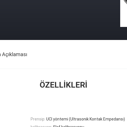
n Açıklaması
ÖZELLIKLERI
Prensip:
UCI yöntemi (Ultrasonik Kontak Empedansı)
kalibrasyon:
Slef kalibrasyonu