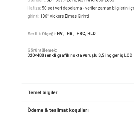
Hafıza:
50 set veri depolama - veriler zaman bilgilerini içe
girinti:
136° Vickers Elmas Girinti
HV、HB、HRC, HLD
Sertlik Ölçeği:
Görüntülemek:
320×480 renkli grafik nokta vuruşlu 3,5 inç geniş LCD
Temel bilgiler
Ödeme & teslimat koşulları