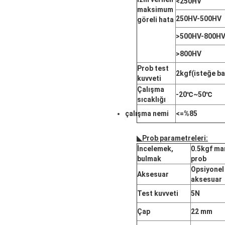
<250HV
maksimum
250HV-500HV
göreli hata
>500HV-800H
>800HV
Prob test
2kgf(isteğe ba
kuvveti
Çalışma
-20℃~50℃
sıcaklığı
çalışma nemi
<=%85
◣
Prob parametreleri
:
İncelemek,
0.5kgf ma
bulmak
prob
Opsiyonel
Aksesuar
aksesuar
Test kuvveti
5N
Çap
22 mm