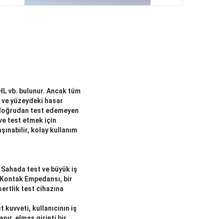
 HL vb. bulunur. Ancak tüm
r ve yüzeydeki hasar
ı doğrudan test edemeyen
ve test etmek için
şınabilir, kolay kullanım
; Sahada test ve büyük iş
k Kontak Empedansı, bir
sertlik test cihazına
t kuvveti, kullanıcının iş
nır, elmas girinti bir