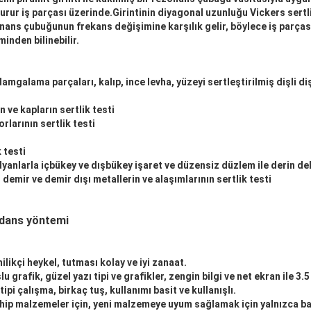
urur iş parçası üzerinde.Girintinin diyagonal uzunluğu Vickers sertli
ans çubuğunun frekans değişimine karşılık gelir, böylece iş parças
nden bilinebilir.
amgalama parçaları, kalıp, ince levha, yüzeyi sertleştirilmiş dişli diş
n ve kapların sertlik testi
rlarının sertlik testi
 testi
radyanlarla içbükey ve dışbükey işaret ve düzensiz düzlem ile derin del
emir ve demir dışı metallerin ve alaşımlarının sertlik testi
dans yöntemi
likçi heykel, tutması kolay ve iyi zanaat.
u grafik, güzel yazı tipi ve grafikler, zengin bilgi ve net ekran ile 3.
ipi çalışma, birkaç tuş, kullanımı basit ve kullanışlı.
hip malzemeler için, yeni malzemeye uyum sağlamak için yalnızca ba