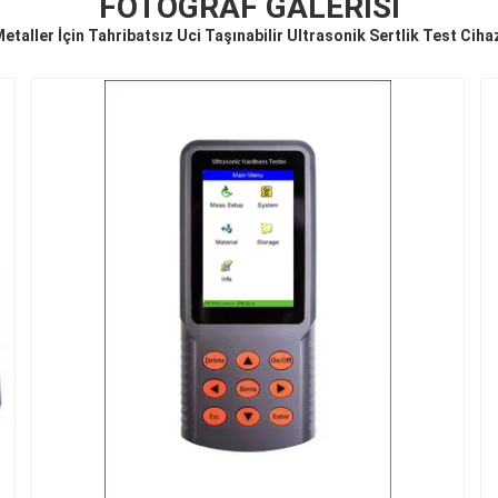
FOTOĞRAF GALERISI
etaller İçin Tahribatsız Uci Taşınabilir Ultrasonik Sertlik Test Ciha