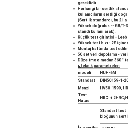
gereklidir.
Herhangi bir sertlik stand
kullanıcıların sertliği doğ
(Sertlik standardı, bu 2 i
Yüksek doğruluk -- GB/T-3
standı kullanılarak).
Küçük test girintisi - Lee
Yüksek test hızı - 2S içinde
Montaj hattında test edilme
50 set veri depolama - veril
Düzeltme olmadan 360 ° te
◣
teknik parametreler
:
modeli
HUH-6M
Standart
DIN50159-1-2
Menzil
HV50-1599, HR
Test
HRC: ± 2HRC;H
Hatası
Standart test
bloğunun sertl
İzin verilen