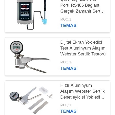
POLICY
Portı RS485 Bağlantı
Gerçek Zamanlı Sertlik
Testleri İçin Taşınabilir
MOQ:1
Leeb Sertlik Testi
TEMAS
Dijital Ekran Yok edici
Test Alüminyum Alaşım
Webster Sertlik Testörü
MOQ:1
TEMAS
Hızlı Alüminyum
Alaşım Webster Sertlik
Denetleyicisi Yok edici
Test
MOQ:1
TEMAS