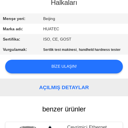
KONTROL
Halkaları
BIZIMLE
Menşe yeri:
Beijing
ILETIŞIME
Marka adı:
HUATEC
GEÇIN
Sertifika:
ISO, CE, GOST
Vurgulamak:
,
Sertlik test makinesi
handheld hardness tester
BIR
TEKLIF
BIZE ULAŞIN!
ISTEĞI
AÇILMIŞ DETAYLAR
SITE
HARITASI
benzer ürünler
PRIVACY
Çevrimiçi Ethernet