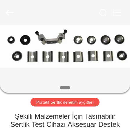
2026
HUATEC
GROUP
CORPORATION.
All
Rights
Reserved.
EV
ÜRÜN:%
S
HAKKIMIZDA
FABRIKA
TURU
Portatif Sertlik denetim aygıtları
Şekilli Malzemeler İçin Taşınabilir
KALITE
Sertlik Test Cihazı Aksesuar Destek