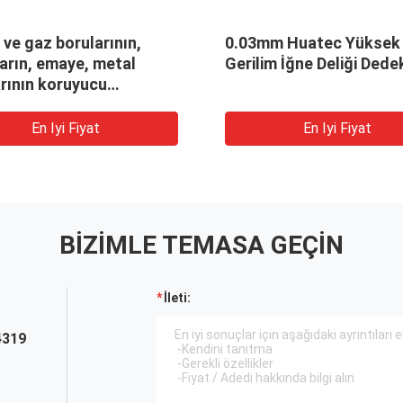
 ve gaz borularının,
0.03mm Huatec Yüksek
arın, emaye, metal
Gerilim İğne Deliği Dede
rının koruyucu
alarının kusurlarını
tmek için iğne deliği
En Iyi Fiyat
En Iyi Fiyat
törü
BIZIMLE TEMASA GEÇIN
İleti:
4319