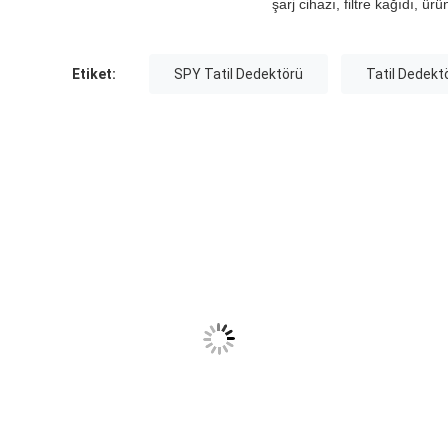
şarj cihazı, filtre kağıdı, ür
Etiket:
SPY Tatil Dedektörü
Tatil Dedekt