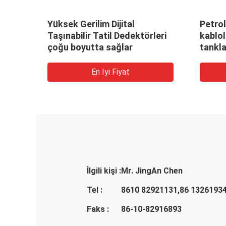
al
Yüksek Gerilim Dijital
Petrol
Taşınabilir Tatil Dedektörleri
kablol
rk
çoğu boyutta sağlar
tankla
kaplam
test e
En Iyi Fiyat
dedek
İlgili kişi :
Mr. JingAn Chen
Tel :
8610 82921131,86 1326193
Faks :
86-10-82916893