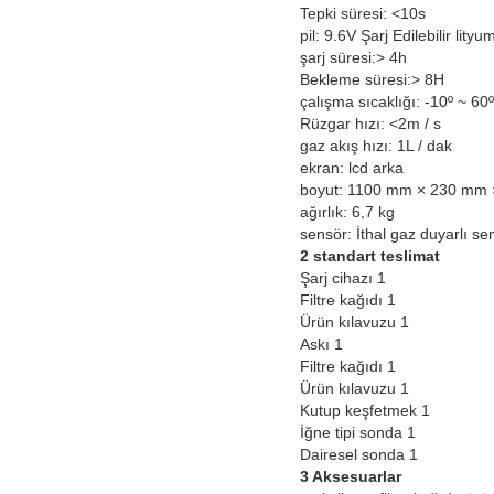
Tepki süresi: <10s
pil: 9.6V Şarj Edilebilir lityu
şarj süresi:> 4h
Bekleme süresi:> 8H
çalışma sıcaklığı: -10º ~ 
Rüzgar hızı: <2m / s
gaz akış hızı: 1L / dak
ekran: lcd arka
boyut: 1100 mm × 230 mm
ağırlık: 6,7 kg
sensör: İthal gaz duyarlı se
2 standart teslimat
Şarj cihazı 1
Filtre kağıdı 1
Ürün kılavuzu 1
Askı 1
Filtre kağıdı 1
Ürün kılavuzu 1
Kutup keşfetmek 1
İğne tipi sonda 1
Dairesel sonda 1
3 Aksesuarlar