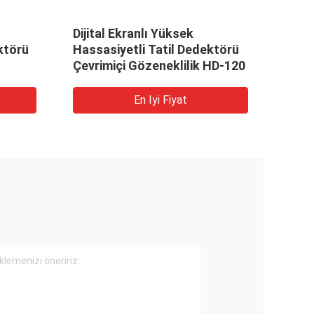
Dijital Ekranlı Yüksek
Islak
ktörü
Hassasiyetli Tatil Dedektörü
Gözen
Çevrimiçi Gözeneklilik HD-120
Dede
Test
En Iyi Fiyat