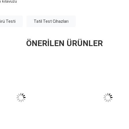
ün kılavuzu
örü Testi
Tatil Test Cihazları
ÖNERILEN ÜRÜNLER