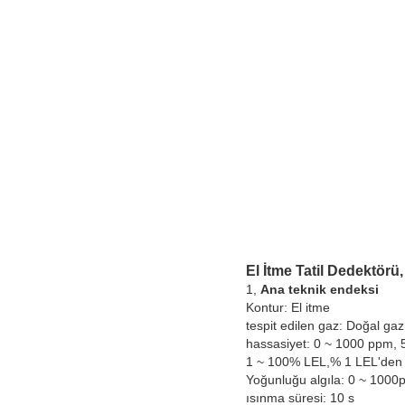
El İtme Tatil Dedektör
1,
Ana teknik endeksi
Kontur: El itme
tespit edilen gaz: Doğal gaz
hassasiyet: 0 ~ 1000 ppm, 
1 ~ 100% LEL,% 1 LEL'den 
Yoğunluğu algıla: 0 ~ 100
ısınma süresi: 10 s