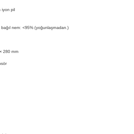
m iyon pil
60º bağıl nem: <95% (yoğunlaşmadan.)
 × 280 mm
nsör