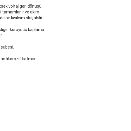
ksek voltaj geri dönüşü
esi tamamlanır ve akım
 bir kıvılcım oluşabilir.
e diğer koruyucu kaplama
r.
 şubesi.
i antikorozif katman