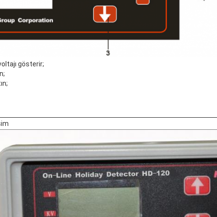
oltajı gösterir;
n;
ın;
sim