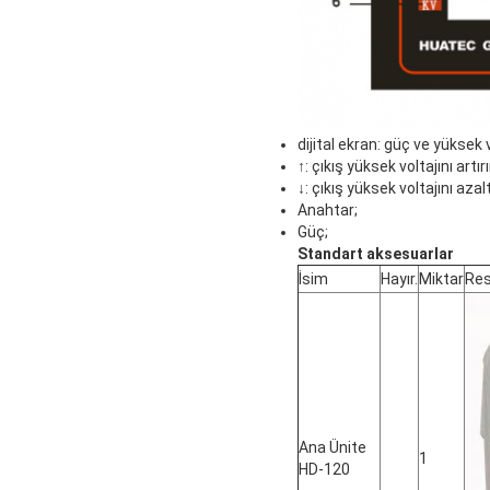
dijital ekran: güç ve yüksek v
↑: çıkış yüksek voltajını artırı
↓: çıkış yüksek voltajını azalt
Anahtar;
Güç;
Standart aksesuarlar
İsim
Hayır.
Miktar
Re
Ana Ünite
1
HD-120