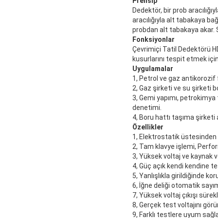
Prensip
Dedektör, bir prob aracılığı
aracılığıyla alt tabakaya b
probdan alt tabakaya akar. So
Fonksiyonlar
Çevrimiçi Tatil Dedektörü H
kusurlarını tespit etmek için
Uygulamalar
1, Petrol ve gaz antikorozif 
2, Gaz şirketi ve su şirketi b
3, Gemi yapımı, petrokimya 
denetimi.
4, Boru hattı taşıma şirket
Özellikler
1, Elektrostatik üstesinden
2, Tam klavye işlemi, Perfor
3, Yüksek voltaj ve kaynak v
4, Güç açık kendi kendine t
5, Yanlışlıkla girildiğinde k
6, İğne deliği otomatik sayı
7, Yüksek voltaj çıkışı sürek
8, Gerçek test voltajını gör
9, Farklı testlere uyum sağl