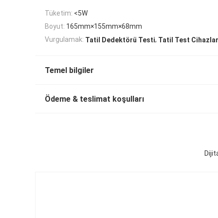
Tüketim:
<5W
Boyut:
165mm×155mm×68mm
,
Vurgulamak:
Tatil Dedektörü Testi
Tatil Test Cihazlar
Temel bilgiler
Ödeme & teslimat koşulları
Diji