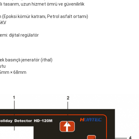
lı tasarım, uzun hizmet ömrü ve güvenilirlik
m (Epoksi kömür katranı, Petrol asfalt ortamı)
35KV
emi: dijital regülatör
k basınçlı jeneratör (ithal)
utu
155mm × 68mm