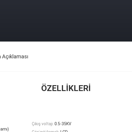
n Açıklaması
ÖZELLIKLERI
Çıkış voltajı:
0.5-35KV
tamı)
Görüntülemek:
LCD