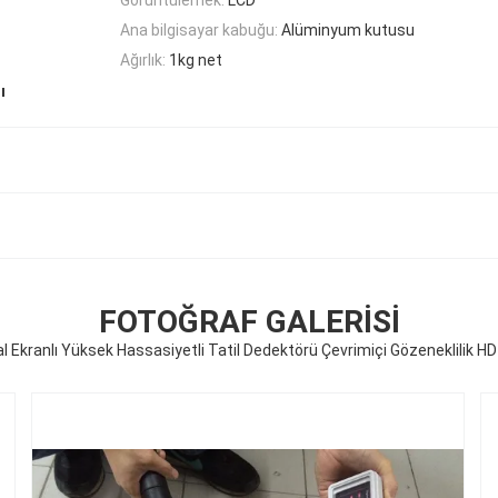
Ana bilgisayar kabuğu:
Alüminyum kutusu
Ağırlık:
1kg net
ı
FOTOĞRAF GALERISI
tal Ekranlı Yüksek Hassasiyetli Tatil Dedektörü Çevrimiçi Gözeneklilik H