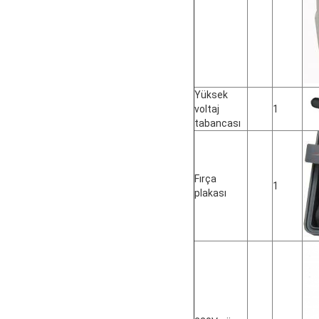
Yüksek
voltaj
1
tabancası
Fırça
1
plakası