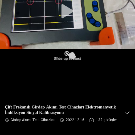
KONTROL
BIZIMLE
ILETIŞIME
GEÇIN
BIR
TEKLIF
ISTEĞI
SITE
HARITASI
Çift Frekanslı Girdap Akımı Test Cihazları Elektromanyetik
İndüksiyon Sinyal Kalibrasyonu
Girdap Akımı Test Cihazları
2022-12-16
132 görüşler
PRIVACY