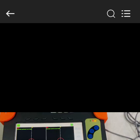
2026
HUATEC
GROUP
CORPORATION.
All
Rights
Reserved.
EV
ÜRÜN:%
S
HAKKIMIZDA
FABRIKA
TURU
KALITE