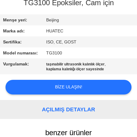
KONTROL
TG3100 Epoksiler, Cam için
BIZIMLE
Menşe yeri:
Beijing
ILETIŞIME
Marka adı:
HUATEC
GEÇIN
Sertifika:
ISO, CE, GOST
Model numarası:
TG3100
BIR
Vurgulamak:
,
taşınabilir ultrasonik kalınlık ölçer
TEKLIF
kaplama kalınlığı ölçer sayesinde
ISTEĞI
BIZE ULAŞIN!
SITE
HARITASI
AÇILMIŞ DETAYLAR
PRIVACY
benzer ürünler