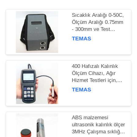
POLICY
Sıcaklık Aralığı 0-50C,
Ölçüm Aralığı 0.75mm
- 300mm ve Test
Derinliği 120mm olan
TEMAS
Ultrasonik Kalınlık
Ölçer
400 Hafızalı Kalınlık
Ölçüm Cihazı, Ağır
Hizmet Testleri için,
800 Dereceye Kadar
TEMAS
Sıcaklık
ABS malzemesi
ultrasonik kalınlık ölçer
3MHz Çalışma sıklığı