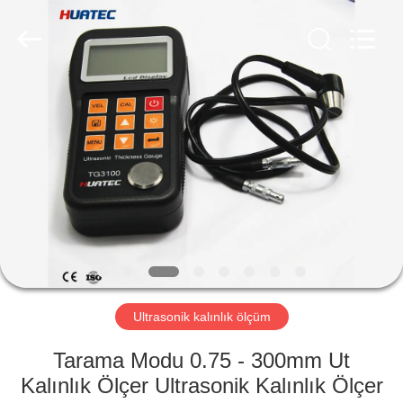
2026
HUATEC
GROUP
CORPORATION.
All
Rights
Reserved.
EV
ÜRÜN:%
S
HAKKIMIZDA
FABRIKA
TURU
Ultrasonik kalınlık ölçüm
Tarama Modu 0.75 - 300mm Ut
KALITE
Kalınlık Ölçer Ultrasonik Kalınlık Ölçer