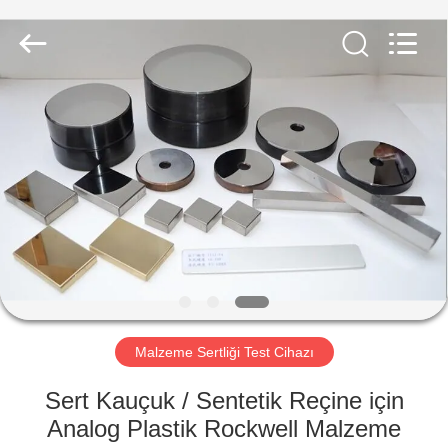
2026
HUATEC
GROUP
CORPORATION.
All
Rights
Reserved.
EV
ÜRÜN:%
S
HAKKIMIZDA
FABRIKA
TURU
Malzeme Sertliği Test Cihazı
Sert Kauçuk / Sentetik Reçine için
KALITE
Analog Plastik Rockwell Malzeme