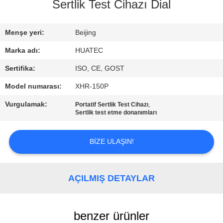
KONTROL
Sertlik Test Cihazı Dial
BIZIMLE
Menşe yeri:
Beijing
ILETIŞIME
Marka adı:
HUATEC
GEÇIN
Sertifika:
ISO, CE, GOST
Model numarası:
XHR-150P
BIR
Vurgulamak:
,
Portatif Sertlik Test Cihazı
TEKLIF
Sertlik test etme donanımları
ISTEĞI
BIZE ULAŞIN!
SITE
HARITASI
AÇILMIŞ DETAYLAR
PRIVACY
benzer ürünler