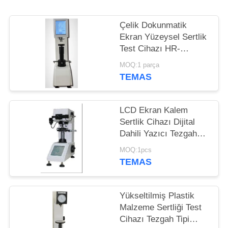
POLICY
Çelik Dokunmatik
Ekran Yüzeysel Sertlik
Test Cihazı HR-
150/45DX
MOQ:1 parça
TEMAS
LCD Ekran Kalem
Sertlik Cihazı Dijital
Dahili Yazıcı Tezgah
Tipi
MOQ:1pcs
TEMAS
Yükseltilmiş Plastik
Malzeme Sertliği Test
Cihazı Tezgah Tipi