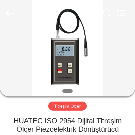
2026
HUATEC
GROUP
CORPORATION.
All
Rights
Reserved.
EV
ÜRÜN:%
S
HAKKIMIZDA
FABRIKA
TURU
Titreşim Ölçer
HUATEC ISO 2954 Dijital Titreşim
KALITE
Ölçer Piezoelektrik Dönüştürücü