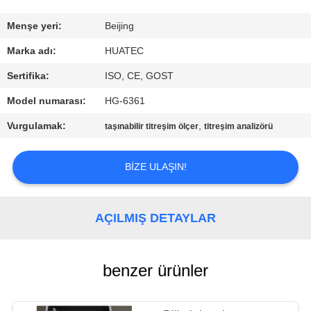
KONTROL
Menşe yeri:
Beijing
BIZIMLE
Marka adı:
HUATEC
ILETIŞIME
Sertifika:
ISO, CE, GOST
GEÇIN
Model numarası:
HG-6361
Vurgulamak:
,
taşınabilir titreşim ölçer
titreşim analizörü
BIR
TEKLIF
BIZE ULAŞIN!
ISTEĞI
AÇILMIŞ DETAYLAR
SITE
HARITASI
benzer ürünler
PRIVACY