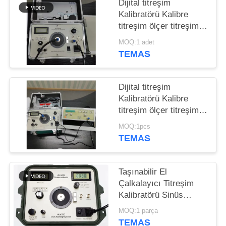
POLICY
Dijital titreşim
Kalibratörü Kalibre
titreşim ölçer titreşim
sallayıcısı 1Hz ila
MOQ:1 adet
10kHz Sürekli
TEMAS
ayarlanabilir HG-5020i
Dijital titreşim
Kalibratörü Kalibre
titreşim ölçer titreşim
analizatörü / tester
MOQ:1pcs
ISO10816 HG-5020i
TEMAS
Taşınabilir El
Çalkalayıcı Titreşim
Kalibratörü Sinüs
Sinyal Üreteci Güç
MOQ:1 parça
Amplifikatörü
TEMAS