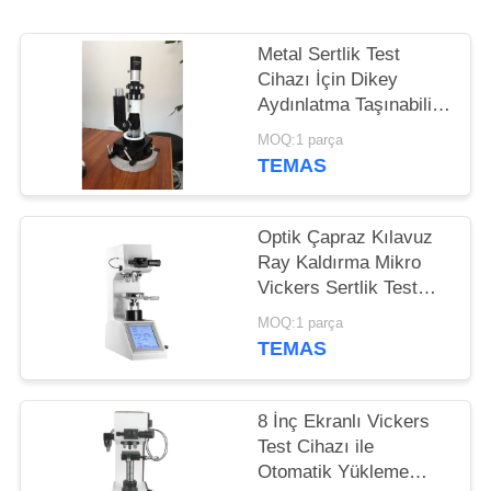
POLICY
Metal Sertlik Test
Cihazı İçin Dikey
Aydınlatma Taşınabilir
Metalurjik Mikroskop
MOQ:1 parça
TEMAS
Optik Çapraz Kılavuz
Ray Kaldırma Mikro
Vickers Sertlik Test
Cihazı Mekanizma
MOQ:1 parça
Knook Digital
TEMAS
8 İnç Ekranlı Vickers
Test Cihazı ile
Otomatik Yükleme