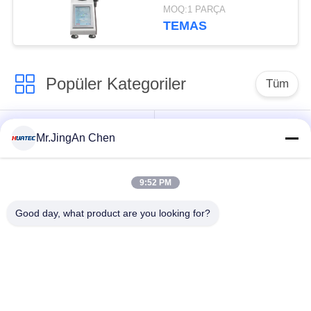
Mikro Vickers Sertlik
MOQ:1 PARÇA
Test Cihazı
TEMAS
Popüler Kategoriler
Tüm
Ultrasonik hata
Ultrasonik kalınlık
Mr.JingAn Chen
dedektörü
ölçüm
9:52 PM
Kaplama kalınlığı
Portatif Sertlik
ölçüm
denetim aygıtları
Good day, what product are you looking for?
X-Ray kusur
X-ışını Boru Hattı
dedektörü
Tarayıcıları
Manyetik Parçacık
Tatil Dedektörü