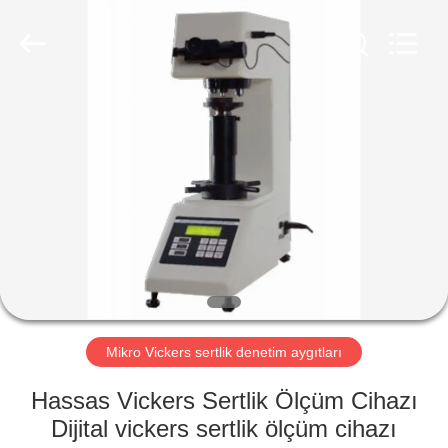
2026
HUATEC
GROUP
CORPORATION.
All
Rights
Reserved.
EV
ÜRÜN:%
S
HAKKIMIZDA
FABRIKA
TURU
Mikro Vickers sertlik denetim aygıtları
Hassas Vickers Sertlik Ölçüm Cihazı
KALITE
Dijital vickers sertlik ölçüm cihazı