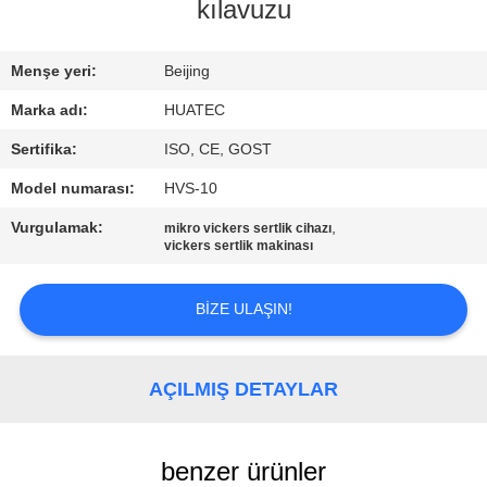
KONTROL
kılavuzu
BIZIMLE
Menşe yeri:
Beijing
ILETIŞIME
Marka adı:
HUATEC
GEÇIN
Sertifika:
ISO, CE, GOST
Model numarası:
HVS-10
BIR
Vurgulamak:
,
mikro vickers sertlik cihazı
TEKLIF
vickers sertlik makinası
ISTEĞI
BIZE ULAŞIN!
SITE
HARITASI
AÇILMIŞ DETAYLAR
PRIVACY
benzer ürünler