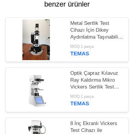
POLICY
benzer ürünler
Metal Sertlik Test
Cihazı İçin Dikey
Aydınlatma Taşınabilir
Metalurjik Mikroskop
MOQ:1 parça
TEMAS
Optik Çapraz Kılavuz
Ray Kaldırma Mikro
Vickers Sertlik Test
Cihazı Mekanizma
MOQ:1 parça
Knook Digital
TEMAS
8 İnç Ekranlı Vickers
Test Cihazı ile