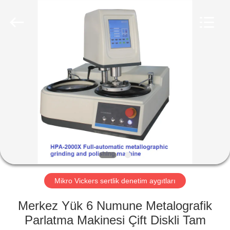
2026
HUATEC
GROUP
CORPORATION.
All
Rights
Reserved.
EV
ÜRÜN:%
S
HAKKIMIZDA
FABRIKA
TURU
Mikro Vickers sertlik denetim aygıtları
Merkez Yük 6 Numune Metalografik
KALITE
Parlatma Makinesi Çift Diskli Tam