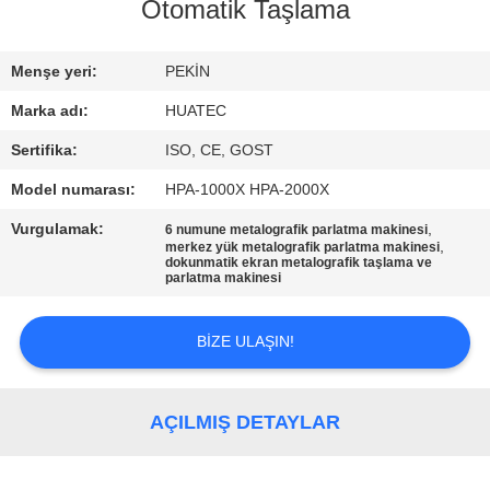
KONTROL
Otomatik Taşlama
BIZIMLE
Menşe yeri:
PEKİN
ILETIŞIME
Marka adı:
HUATEC
GEÇIN
Sertifika:
ISO, CE, GOST
Model numarası:
HPA-1000X HPA-2000X
BIR
Vurgulamak:
,
6 numune metalografik parlatma makinesi
TEKLIF
,
merkez yük metalografik parlatma makinesi
dokunmatik ekran metalografik taşlama ve
parlatma makinesi
ISTEĞI
BIZE ULAŞIN!
SITE
HARITASI
AÇILMIŞ DETAYLAR
PRIVACY