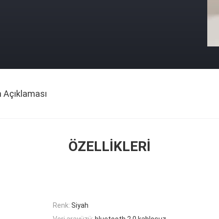
n Açıklaması
ÖZELLIKLERI
Renk:
Siyah
Veri arayüzü:
bluetooth 2.0 kablosuz