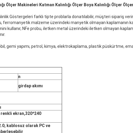
ığı Ölçer Makineleri Katman Kalınlığı Ölçer Boya Kalınlığı Ölçer Ölçe
lık Göstergeleri farklı tipte problarla donatılabilir, müşteri sipariş ver
bu, ferromanyetik malzeme üzerindeki manyetik olmayan kaplamanın kalı
i kullanır, NFe probu, iletken metal üzerindeki iletken olmayan kaplama
ır.
l, gemi yapımı, petrol, kimya, elektrokaplama, plastik püskürtme, emay
n
girdap akımı
ı
 renkli ekran
,320*240
.0, kablosuz olarak PC ve
aberleşebilir