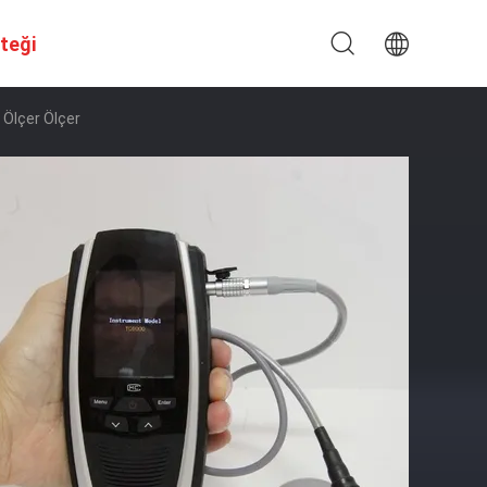
steği
ı Ölçer Ölçer