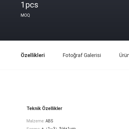
1pcs
MOQ
Özellikleri
Fotoğraf Galerisi
Ürü
Teknik Özellikler
Malzeme:
ABS
±（1~3）%H±1μm,
Sapma: