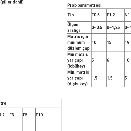
(piller dahil)
Prob parametresi
Tip
F0.5
F1.2
N1
Ölçüm
0~0.5
0~1,25
0~
aralığı
Matris için
minimum
10
15
19
düzlem çapı
Min matris
yarıçapı
5
6
10
(içbükey)
Min. matris
yarıçapı
1.5
1.5
5
(dışbükey)
tre
1.2
F3
F5
F10