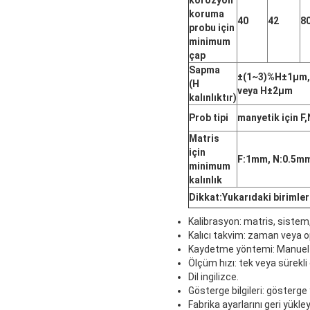
koruma
40
42
8
probu için
minimum
çap
Sapma
±(1~3)%H±1μm,
(H
veya H
±2μm
kalınlıktır)
Prob tipi
manyetik için F
,
Matris
için
F:1mm, N:0.5m
minimum
kalınlık
Dikkat
:Yukarıdaki birimler
Kalibrasyon: matris, sistem
Kalıcı takvim: zaman veya ope
Kaydetme yöntemi: Manuel 
Ölçüm hızı: tek veya sürekli
Dil ingilizce.
Gösterge bilgileri: gösterge 
Fabrika ayarlarını geri yükley