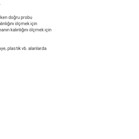
r
irken doğru probu
nlığını ölçmek için
nın kalınlığını ölçmek için
e, plastik vb. alanlarda