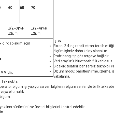
0
60
60
70
±(2~3)%H
±(2~4)%H
±2μm
±2μm
İşlev
N girdap akımı için
Ekran :2.4 inç renkli ekran tercih ettiği
ölçüm işimiz daha kolay olacaktır.
Prob: hangi tip göstergeye bağlıdır.
m
Veri arayüzü: bluetooth 2.0 kablosuz.
Sıcaklık telafisi: benzersiz teknoloji 
Ölçüm modu: basitleştirme, izleme, i
 MM'dir.
yakalama.
, Tek nokta.
ratör ölçüm işi yapıyorsa veri bilgilerini ölçüm verileriyle birlikte kayde
veya otomatik.
 ölçüm.
yazılımı sürümünü ve üretici bilgilerini kontrol edebilir.
in.