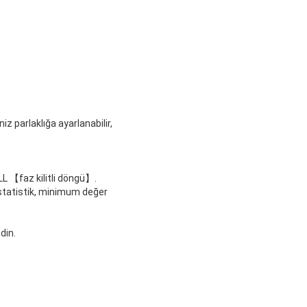
niz parlaklığa ayarlanabilir,
PLL 【faz kilitli döngü】.
statistik, minimum değer
din.