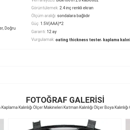
Görüntülemek:
2.4 inç renkli ekran
Ölçüm aralığı:
sondalara bağlıdır
Güç:
1.5V(AAA)*2
er, Doğru
Garanti:
12 ay
,
Vurgulamak:
oating thickness tester
kaplama kalınl
FOTOĞRAF GALERISI
a Kaplama Kalınlığı Ölçer Makineleri Katman Kalınlığı Ölçer Boya Kalınlığı