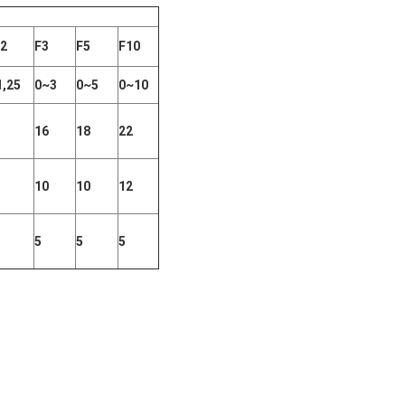
.2
F3
F5
F10
1,25
0~3
0~5
0~10
16
18
22
10
10
12
5
5
5