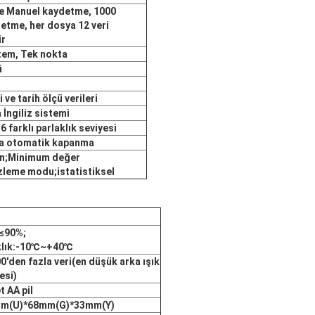
e
Manuel kaydetme, 1000
etme, her dosya 12 veri
ir
stem, Tek nokta
i
i ve tarih ölçü verileri
 İngiliz sistemi
6 farklı parlaklık seviyesi
a otomatik kapanma
rin;Minimum değer
zleme modu;istatistiksel
:≤90%;
lık
:-10℃~+40℃
0'den fazla veri
(en düşük arka ışık
esi)
t AA pil
m(U)*68mm(G)*33mm(Y)