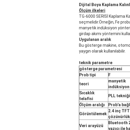
Dijital Boya Kaplama Kalınl
Ölçüm ilkeleri
TG-6000 SERİSİ Kaplama Kalın
seçmelidir.Örneğin, Fe pro
manyetik indüksiyon yöntemin
girdap akımı yöntemini kullan
Uygulanan aralık
Bu gösterge makine, otomobi
yaygın olarak kullanılabilir.
teknik parametre
gösterge parametresi
Prob tipi
F
manyetik
teori
indüksiyon
Sıcaklık
PLL tekniği
telafisi
Ölçüm aralığı
Prob'a bağl
2.4 inç TFT
Görüntülemek
çözünürlük
Bluetooth 2
Veri arayüzü
yazıcı ile h