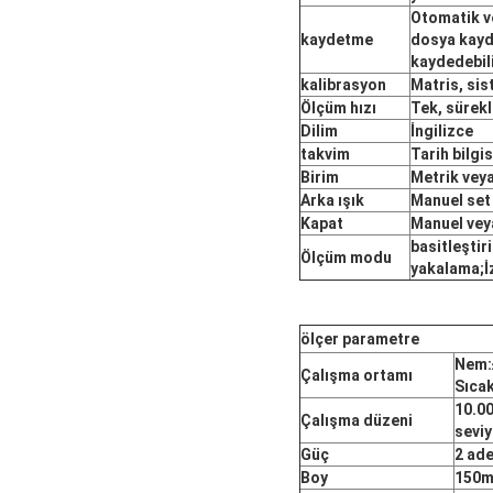
Otomatik v
kaydetme
dosya kayd
kaydedebil
kalibrasyon
Matris, si
Ölçüm hızı
Tek, sürekl
Dilim
İngilizce
takvim
Tarih bilgis
Birim
Metrik veya
Arka ışık
Manuel set 
Kapat
Manuel vey
basitleşti
Ölçüm modu
yakalama;İ
ölçer
parametre
Nem
Çalışma ortamı
Sıcak
10.00
Çalışma düzeni
seviy
Güç
2 ade
Boy
150m