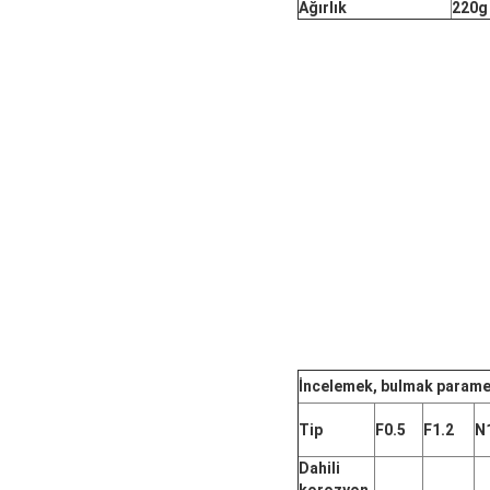
Ağırlık
220g 
İncelemek, bulmak
parame
Tip
F0.5
F1.2
N
Dahili
korozyon