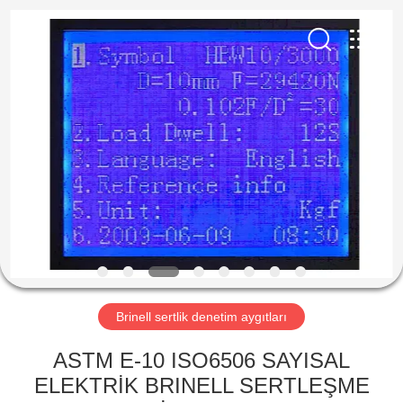
2026
HUATEC
GROUP
CORPORATION.
All
Rights
Reserved.
EV
ÜRÜN:%
S
HAKKIMIZDA
FABRIKA
TURU
Brinell sertlik denetim aygıtları
ASTM E-10 ISO6506 SAYISAL
KALITE
ELEKTRİK BRINELL SERTLEŞME