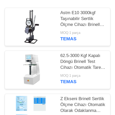
POLICY
Astm E10 3000kgf
Taşınabilir Sertlik
Ölçme Cihazı Brinell
Hidrolik
MOQ:1 parça
TEMAS
62.5-3000 Kgf Kapalı
Döngü Brinell Test
Cihazı Otomatik Taret
Dokunmatik Ekran
MOQ:1 parça
Tezgah Tipi
TEMAS
Z Ekseni Brinell Sertlik
Ölçme Cihazı Otomatik
Olarak Odaklanma