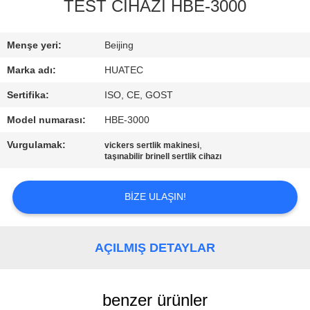
KONTROL
TEST CİHAZI HBE-3000
BIZIMLE
Menşe yeri:
Beijing
ILETIŞIME
Marka adı:
HUATEC
GEÇIN
Sertifika:
ISO, CE, GOST
Model numarası:
HBE-3000
BIR
Vurgulamak:
,
vickers sertlik makinesi
TEKLIF
taşınabilir brinell sertlik cihazı
ISTEĞI
BIZE ULAŞIN!
SITE
HARITASI
AÇILMIŞ DETAYLAR
PRIVACY
benzer ürünler