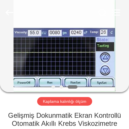
2026
HUATEC
GROUP
CORPORATION.
All
Rights
Reserved.
EV
ÜRÜN:%
S
HAKKIMIZDA
FABRIKA
TURU
Kaplama kalınlığı ölçüm
Gelişmiş Dokunmatik Ekran Kontrollü
KALITE
Otomatik Akıllı Krebs Viskozimetre