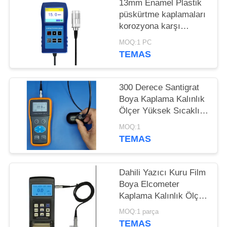
POLICY
13mm Enamel Plastik
püskürtme kaplamaları
korozyona karşı
Yangına dayanıklı
MOQ:1 PC
kaplama kalınlığı ölçer
TEMAS
TG-6008
300 Derece Santigrat
Boya Kaplama Kalınlık
Ölçer Yüksek Sıcaklık
Püskürtme Katmanı
MOQ:1
Boya Katmanı
TEMAS
Dahili Yazıcı Kuru Film
Boya Elcometer
Kaplama Kalınlık Ölçer
Tg110
MOQ:1 parça
TEMAS