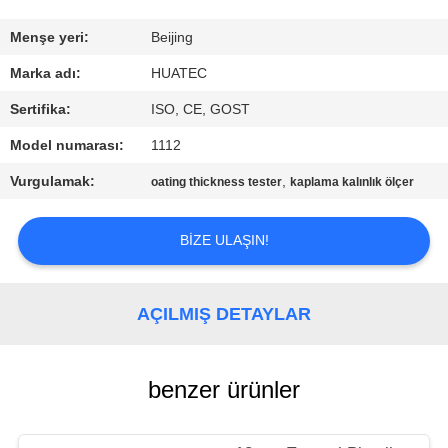
KONTROL
Menşe yeri:
Beijing
BIZIMLE
Marka adı:
HUATEC
ILETIŞIME
Sertifika:
ISO, CE, GOST
GEÇIN
Model numarası:
1112
Vurgulamak:
,
oating thickness tester
kaplama kalınlık ölçer
BIR
TEKLIF
BIZE ULAŞIN!
ISTEĞI
AÇILMIŞ DETAYLAR
SITE
HARITASI
benzer ürünler
PRIVACY