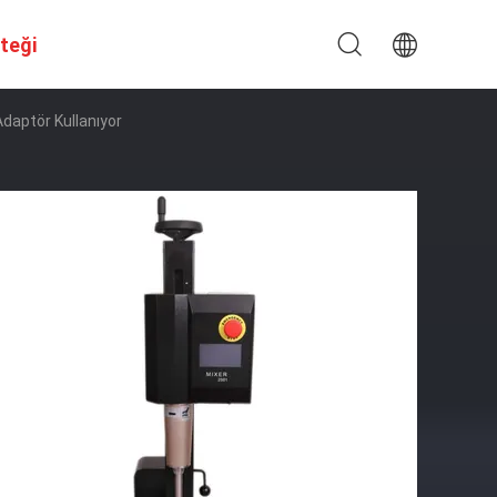
steği
Adaptör Kullanıyor