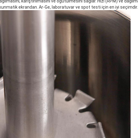
 dağılmasını, karıştırılmasını ve öğütülmesini sağlar. Hızı (RPM) ve dağı
unmatik ekrandan. Ar-Ge, laboratuvar ve spot testi için en iyi seçimdir.