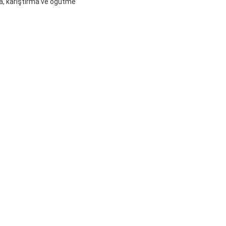
lma, karıştırma ve öğütme