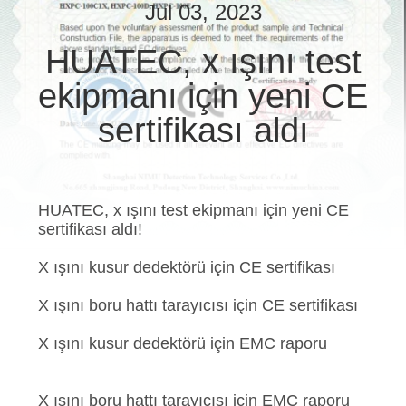
KONTROL
Jul 03, 2023
HUATEC, x ışını test
BIZIMLE
ekipmanı için yeni CE
ILETIŞIME
GEÇIN
sertifikası aldı
BIR
TEKLIF
HUATEC, x ışını test ekipmanı için yeni CE
sertifikası aldı!
ISTEĞI
X ışını kusur dedektörü için CE sertifikası
SITE
X ışını boru hattı tarayıcısı için CE sertifikası
HARITASI
X ışını kusur dedektörü için EMC raporu
PRIVACY
X ışını boru hattı tarayıcısı için EMC raporu