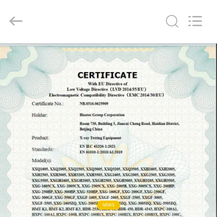
2026
HUATEC
GROUP
CORPORATION.
All
Rights
Reserved.
EV
ÜRÜN:%
S
HAKKIMIZDA
FABRIKA
TURU
KALITE
NEWS