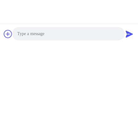
Photo
Video Call
Audio Call