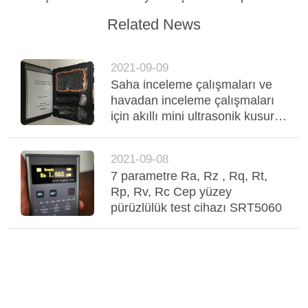
POLICY
Related News
2021-09-09
Saha inceleme çalışmaları ve
havadan inceleme çalışmaları
için akıllı mini ultrasonik kusur
dedektörü
2021-09-08
7 parametre Ra, Rz , Rq, Rt,
Rp, Rv, Rc Cep yüzey
pürüzlülük test cihazı SRT5060