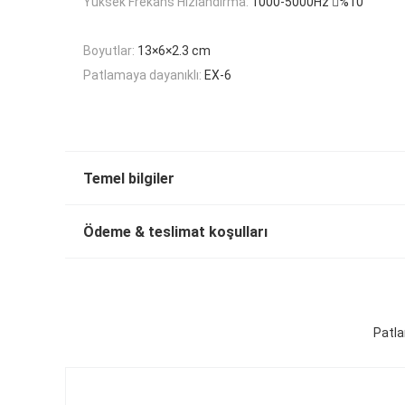
Yüksek Frekans Hızlandırma:
1000-5000Hz %10
Boyutlar:
13×6×2.3 cm
Patlamaya dayanıklı:
EX-6
Temel bilgiler
Ödeme & teslimat koşulları
Patla