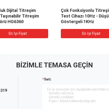
uk Dijital Titreşim
Çok Fonksiyonlu Titreş
 Taşınabilir Titreşim
Test Cihazı 10Hz - Düşük
zörü HG6360
Göstergeli 1KHz
En Iyi Fiyat
En Iyi Fiyat
BIZIMLE TEMASA GEÇIN
İleti:
4319