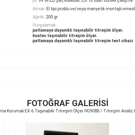
pil:
9V 6F22/Şarj edilebilir, 25/10 saat sürekli çalışma
Almak:
El tipi problu ve/veya manyetik montajlı ivmeö
Ağırlık:
200 gr
Vurgulamak:
,
patlamaya dayanıklı taşınabilir titreşim ölçer
,
huatec taşınabilir titreşim ölçer
patlamaya dayanıklı taşınabilir titreşim test cihazı
FOTOĞRAF GALERISI
ma Korumalı EX-6 Taşınabilir Titreşim Ölçer HG908B / Titreşim Analiz 