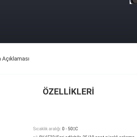
n Açıklaması
ÖZELLIKLERI
Sıcaklık aralığı:
0 - 50C