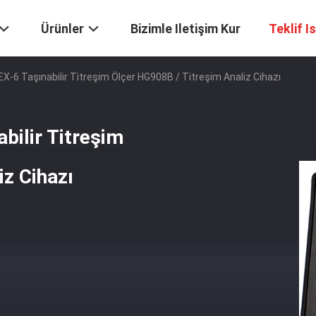
Ürünler
Bizimle Iletişim Kur
Teklif I
X-6 Taşınabilir Titreşim Ölçer HG908B / Titreşim Analiz Cihazı
bilir Titreşim
iz Cihazı