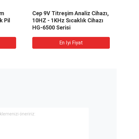
im
Cep 9V Titreşim Analiz Cihazı,
Küçük
 Pil
10HZ - 1KHz Sıcaklık Cihazı
HG-6500 Serisi
En Iyi Fiyat