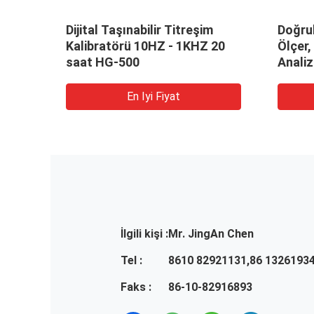
r
Dijital Taşınabilir Titreşim
Doğrul
er
Kalibratörü 10HZ - 1KHZ 20
Ölçer,
a
saat HG-500
Anali
En Iyi Fiyat
İlgili kişi :
Mr. JingAn Chen
Tel :
8610 82921131,86 1326193
Faks :
86-10-82916893