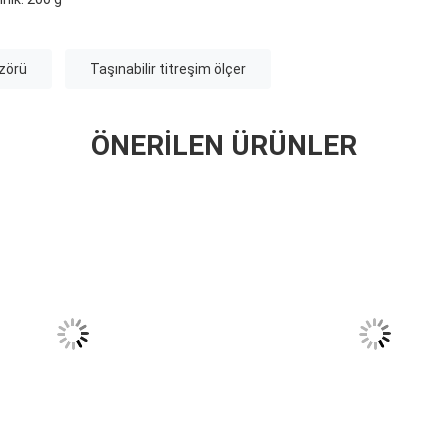
izörü
Taşınabilir titreşim ölçer
ÖNERILEN ÜRÜNLER