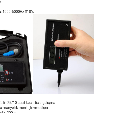
)
ma: 1000-5000Hz 10%
bilir, 25/10 saat kesintisiz çalışma.
eya manyetik montajlı ivmeölçer
rlık: 200 g