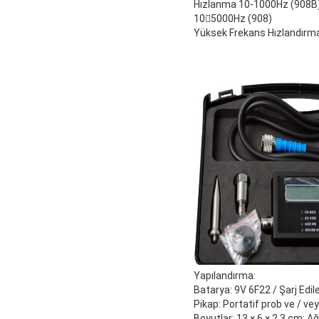
Hızlanma 10-1000Hz (908B
105000Hz (908)
Yüksek Frekans Hızlandır
Yapılandırma:
Batarya: 9V 6F22 / Şarj Edile
Pikap: Portatif prob ve / v
Boyutlar: 13 × 6 × 2.3 cm; Ağı