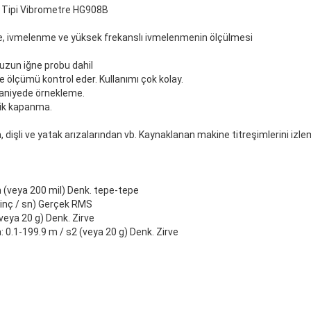
l Tipi Vibrometre HG908B
me, ivmelenme ve yüksek frekanslı ivmelenmenin ölçülmesi
 uzun iğne probu dahil
ölçümü kontrol eder. Kullanımı çok kolay.
 saniyede örnekleme.
ik kapanma.
, dişli ve yatak arızalarından vb. Kaynaklanan makine titreşimlerini izle
 (veya 200 mil) Denk. tepe-tepe
 inç / sn) Gerçek RMS
veya 20 g) Denk. Zirve
0.1-199.9 m / s2 (veya 20 g) Denk. Zirve