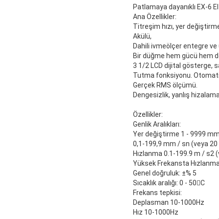
Patlamaya dayanıklı EX-6 E
Ana Özellikler:
Titreşim hızı, yer değiştir
Akülü,
Dahili ivmeölçer entegre ve
Bir düğme hem gücü hem de 
3 1/2 LCD dijital gösterge,
Tutma fonksiyonu. Otomat
Gerçek RMS ölçümü.
Dengesizlik, yanlış hizalama
Özellikler:
Genlik Aralıkları:
Yer değiştirme 1 - 9999 mm
0,1-199,9 mm / sn (veya 20
Hızlanma 0.1-199.9 m / s2 (
Yüksek Frekansta Hızlanma: 
Genel doğruluk: ±% 5
Sıcaklık aralığı: 0 - 50C
Frekans tepkisi:
Deplasman 10-1000Hz
Hız 10-1000Hz