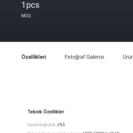
1pcs
MOQ
Özellikleri
Fotoğraf Galerisi
Ürü
Teknik Özellikler
Genel doğruluk:
±%5